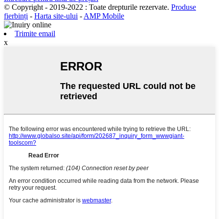
© Copyright - 2019-2022 : Toate drepturile rezervate.
Produse
fierbinți
-
Harta site-ului
-
AMP Mobile
Trimite email
x