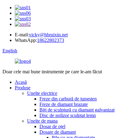
E-mail:
vicky@hbruixin.net
WhatsApp:
18622802373
English
Doar cele mai bune instrumente pe care le-am făcut
Acasă
Produse
Unelte electrice
Freze din carbură de tungsten
Freze de diamant brazate
Biți de sculptură cu diamant galvanizat
Disc de polizor sculptat lemn
Unelte de mana
Dosar de oțel
Dosare de diamant
Pile cu ace diamantate