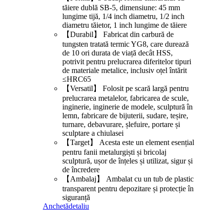
tăiere dublă SB-5, dimensiune: 45 mm
lungime tijă, 1/4 inch diametru, 1/2 inch
diametru tăietor, 1 inch lungime de tăiere
【Durabil】 Fabricat din carbură de
tungsten tratată termic YG8, care durează
de 10 ori durata de viață decât HSS,
potrivit pentru prelucrarea diferitelor tipuri
de materiale metalice, inclusiv oțel întărit
≤HRC65
【Versatil】 Folosit pe scară largă pentru
prelucrarea metalelor, fabricarea de scule,
inginerie, inginerie de modele, sculptură în
lemn, fabricare de bijuterii, sudare, teșire,
turnare, debavurare, șlefuire, portare și
sculptare a chiulasei
【Target】 Acesta este un element esențial
pentru fanii metalurgiști și bricolaj
sculptură, ușor de înțeles și utilizat, sigur și
de încredere
【Ambalaj】 Ambalat cu un tub de plastic
transparent pentru depozitare și protecție în
siguranță
Anchetă
detaliu